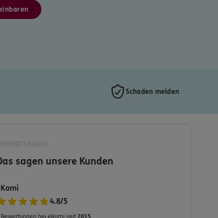
einbaren
Schaden melden
BEWERTUNGEN
Das sagen unsere Kunden
eKomi
4.8
/
5
Bewertungen bei eKomi seit
2015