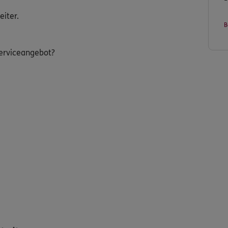
eiter.
B
erviceangebot?