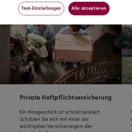
Tool-Einstellungen
Alle akzeptieren
Mit
Private Haftpflichtversicherung
Ein Missgeschick ist schnell passiert.
Schützen Sie sich mit einer der
wichtigsten Versicherungen: der