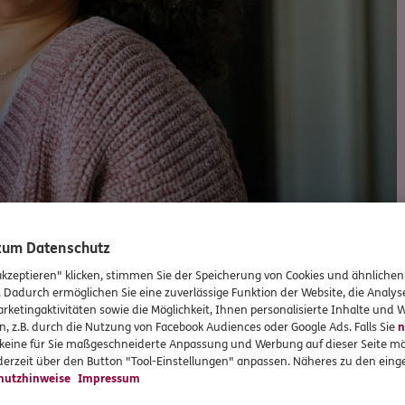
 zum Datenschutz
akzeptieren" klicken, stimmen Sie der Speicherung von Cookies und ähnlichen
Versicherungen und Vorsorge
. Dadurch ermöglichen Sie eine zuverlässige Funktion der Website, die Analy
rketingaktivitäten sowie die Möglichkeit, Ihnen personalisierte Inhalte und
n, z.B. durch die Nutzung von Facebook Audiences oder Google Ads. Falls Sie
n
r keine für Sie maßgeschneiderte Anpassung und Werbung auf dieser Seite mö
erzeit über den Button "Tool-Einstellungen" anpassen. Näheres zu den einge
hutzhinweise
Impressum
Unsere beliebtesten Produkte