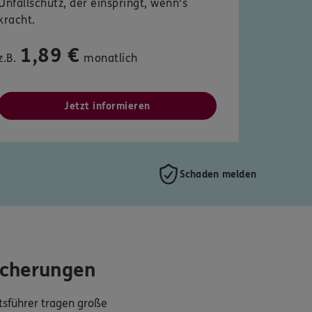
Unfallschutz, der einspringt, wenn's
kracht.
1,89 €
z.B.
monatlich
Jetzt informieren
Schaden melden
icherungen
sführer tragen große