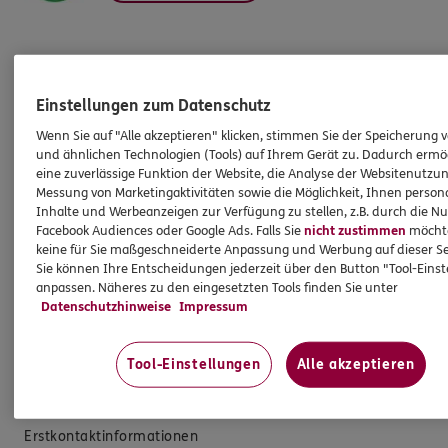
Produkte
Einstellungen zum Datenschutz
Wenn Sie auf "Alle akzeptieren" klicken, stimmen Sie der Speicherung 
Zahnversicherungen
und ähnlichen Technologien (Tools) auf Ihrem Gerät zu. Dadurch ermö
Kfz-Versicherung
eine zuverlässige Funktion der Website, die Analyse der Websitenutzun
Messung von Marketingaktivitäten sowie die Möglichkeit, Ihnen persona
Krankenversicherung
Inhalte und Werbeanzeigen zur Verfügung zu stellen, z.B. durch die N
Facebook Audiences oder Google Ads. Falls Sie
nicht zustimmen
möchten
Versicherungen für den privaten Bedarf
keine für Sie maßgeschneiderte Anpassung und Werbung auf dieser Se
Versicherungen für Geschäftskunden
Sie können Ihre Entscheidungen jederzeit über den Button "Tool-Eins
anpassen. Näheres zu den eingesetzten Tools finden Sie unter
Datenschutzhinweise
Impressum
Hilfe & Services
Tool-Einstellungen
Alle akzeptieren
E-Mail schreiben
Schaden melden
Erstkontaktinformationen