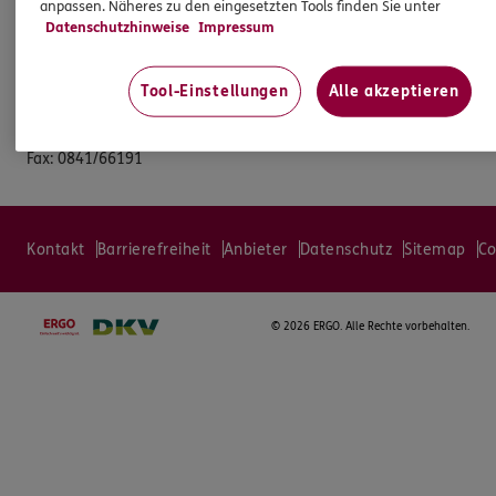
anpassen. Näheres zu den eingesetzten Tools finden Sie unter
Generalagentur
Datenschutzhinweise
Impressum
Manchinger Str. 50
85053 Ingolstadt
Tool-Einstellungen
Alle akzeptieren
Tel:
0841/66117
Fax:
0841/66191
Kontakt
Barrierefreiheit
Anbieter
Datenschutz
Sitemap
Co
©
2026 ERGO. Alle Rechte vorbehalten.