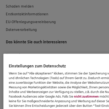
Schaden melden
Erstkontaktinformationen
EU-Offenlegungsvereinbarung
Datenverarbeitung
Das könnte Sie auch interessieren
Unsere Agentur
Referenzen
Einstellungen zum Datenschutz
Standorte
Wenn Sie auf "Alle akzeptieren" klicken, stimmen Sie der Speicherung 
und ähnlichen Technologien (Tools) auf Ihrem Gerät zu. Dadurch ermö
Kooperationspartner
eine zuverlässige Funktion der Website, die Analyse der Websitenutzun
Schwerpunkte
Messung von Marketingaktivitäten sowie die Möglichkeit, Ihnen persona
Inhalte und Werbeanzeigen zur Verfügung zu stellen, z.B. durch die N
Facebook Audiences oder Google Ads. Falls Sie
nicht zustimmen
möchten
ERGO Versicherung Robert Gauder
keine für Sie maßgeschneiderte Anpassung und Werbung auf dieser Se
Sie können Ihre Entscheidungen jederzeit über den Button "Tool-Eins