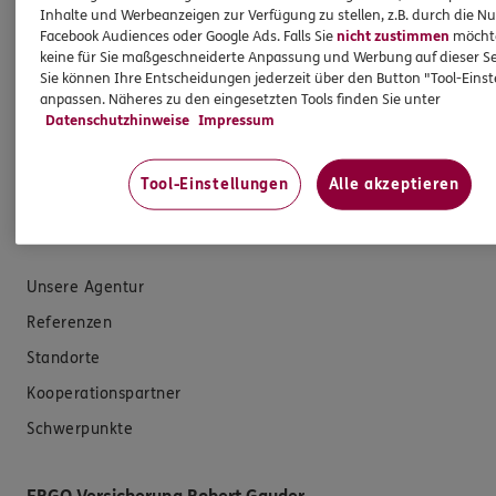
Inhalte und Werbeanzeigen zur Verfügung zu stellen, z.B. durch die N
E-Mail schreiben
Facebook Audiences oder Google Ads. Falls Sie
nicht zustimmen
möchten
keine für Sie maßgeschneiderte Anpassung und Werbung auf dieser Se
Schaden melden
Sie können Ihre Entscheidungen jederzeit über den Button "Tool-Eins
anpassen. Näheres zu den eingesetzten Tools finden Sie unter
Erstkontaktinformationen
Datenschutzhinweise
Impressum
EU-Offenlegungsvereinbarung
Datenverarbeitung
Tool-Einstellungen
Alle akzeptieren
Das könnte Sie auch interessieren
Unsere Agentur
Referenzen
Standorte
Kooperationspartner
Schwerpunkte