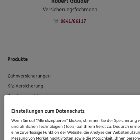
Robert
Gauder
Versicherungsfachmann
Tel:
0841/66117
Produkte
Zahnversicherungen
Kfz-Versicherung
Krankenversicherung
Versicherungen für den privaten Bedarf
Einstellungen zum Datenschutz
Versicherungen für Geschäftskunden
Wenn Sie auf "Alle akzeptieren" klicken, stimmen Sie der Speicherung 
und ähnlichen Technologien (Tools) auf Ihrem Gerät zu. Dadurch ermö
Hilfe & Services
eine zuverlässige Funktion der Website, die Analyse der Websitenutzun
Messung von Marketingaktivitäten sowie die Möglichkeit, Ihnen persona