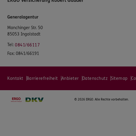
ERGO Versicherung Robert Gauder
Generalagentur
Manchinger Str. 50
85053 Ingolstadt
Tel:
0841/66117
Fax:
0841/66191
Kontakt
Barrierefreiheit
Anbieter
Datenschutz
Sitemap
Co
©
2026 ERGO. Alle Rechte vorbehalten.