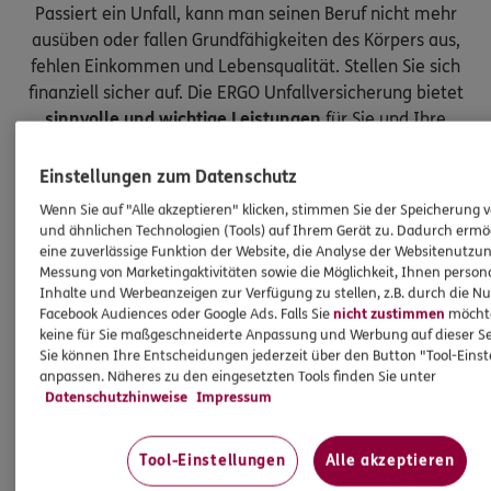
Passiert ein Unfall, kann man seinen Beruf nicht mehr
ausüben oder fallen Grundfähigkeiten des Körpers aus,
fehlen Einkommen und Lebensqualität. Stellen Sie sich
finanziell sicher auf. Die ERGO Unfallversicherung bietet
sinnvolle und wichtige Leistungen
für Sie und Ihre
Kinder.
Einstellungen zum Datenschutz
Wenn Sie auf "Alle akzeptieren" klicken, stimmen Sie der Speicherung 
und ähnlichen Technologien (Tools) auf Ihrem Gerät zu. Dadurch ermö
eine zuverlässige Funktion der Website, die Analyse der Websitenutzun
Messung von Marketingaktivitäten sowie die Möglichkeit, Ihnen persona
Inhalte und Werbeanzeigen zur Verfügung zu stellen, z.B. durch die N
Facebook Audiences oder Google Ads. Falls Sie
nicht zustimmen
möchten
keine für Sie maßgeschneiderte Anpassung und Werbung auf dieser Se
Sie können Ihre Entscheidungen jederzeit über den Button "Tool-Eins
anpassen. Näheres zu den eingesetzten Tools finden Sie unter
Datenschutzhinweise
Impressum
Tool-Einstellungen
Alle akzeptieren