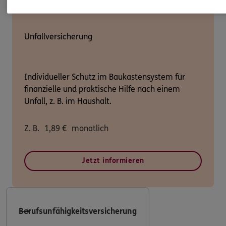
Unfallversicherung
Individueller Schutz im Baukastensystem für
finanzielle und praktische Hilfe nach einem
Unfall, z. B. im Haushalt.
Z. B.
1,89
€
monatlich
Jetzt informieren
Berufsunfähigkeitsversicherung